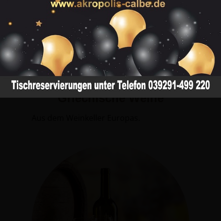
1
2
3
4
5
6
7
Griechische Weine
Aus dem Weinkeller Europas.